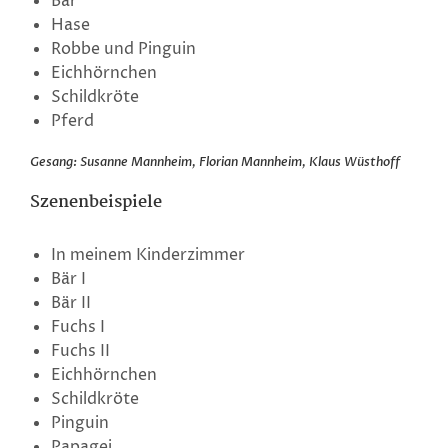
Bär
Hase
Robbe und Pinguin
Eichhörnchen
Schildkröte
Pferd
Gesang: Susanne Mannheim, Florian Mannheim, Klaus Wüsthoff
Szenenbeispiele
In meinem Kinderzimmer
Bär I
Bär II
Fuchs I
Fuchs II
Eichhörnchen
Schildkröte
Pinguin
Papagei