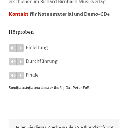
erschienen im Richard Birnbach Musikverlag
Kontakt
für Notenmaterial und Demo-CD
e
Hörproben
Einleitung
Vm
P
Durchführung
Vm
P
Finale
Vm
P
Rundfunksinfonieorchester Berlin, Dir. Peter Falk
Teilen Sie dieses Werk – wählen Sie Ihre Plattform!